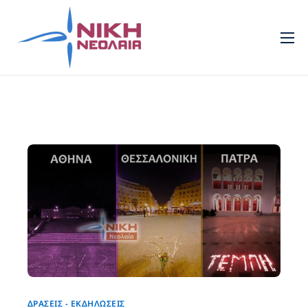
Νεολαία
Πρότυπα
Τομείς
Πολιτισμός
Νέα
Επικοινωνία
ΔΡΆΣΕΙΣ - ΕΚΔΗΛΏΣΕΙΣ