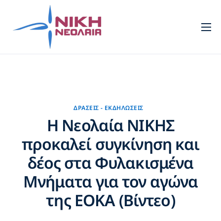
Νεολαία
Πρότυπα
Τομείς
Πολιτισμός
ΔΡΆΣΕΙΣ - ΕΚΔΗΛΏΣΕΙΣ
Η Νεολαία ΝΙΚΗΣ
Νέα
προκαλεί συγκίνηση και
Επικοινωνία
δέος στα Φυλακισμένα
Μνήματα για τον αγώνα
της ΕΟΚΑ (Βίντεο)