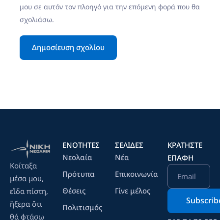
μου σε αυτόν τον πλοηγό για την επόμενη φορά που θα
σχολιάσω.
ΕΝΟΤΗΤΕΣ
ΣΕΛΙΔΕΣ
ΚΡΑΤΉΣΤΕ
Νεολαία
Νέα
ΕΠΑΦΉ
Κοίταξα
Πρότυπα
Επικοινωνία
Email
μέσα μου,
Θέσεις
Γίνε μέλος
εἴδα πίστη,
ἤξερα ὄτι
Πολιτισμός
θά φτάσω