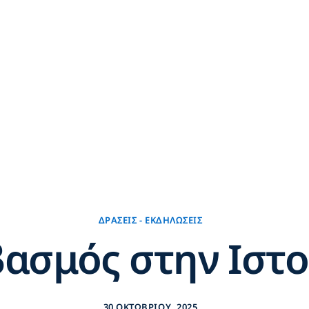
Νεολαία
Πρότυπα
Τομείς
Πολιτισμός
Νέα
Επικοινωνία
ΔΡΆΣΕΙΣ - ΕΚΔΗΛΏΣΕΙΣ
εβασμός στην Ιστ
30 ΟΚΤΩΒΡΊΟΥ, 2025