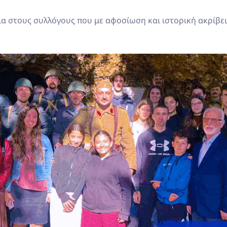
ια στους συλλόγους που με αφοσίωση και ιστορική ακρίβει