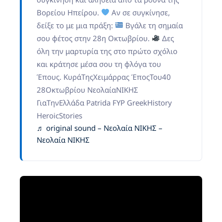
Βορείου Ηπείρου.
Αν σε συγκίνησε,
δείξε το με μια πράξη:
Βγάλε τη σημαία
σου φέτος στην 28η Οκτωβρίου.
Δες
όλη την μαρτυρία της στο πρώτο σχόλιο
και κράτησε μέσα σου τη φλόγα του
Έπους. ΚυράΤηςΧειμάρρας ΈποςΤου40
28Οκτωβρίου ΝεολαίαΝΙΚΗΣ
ΓιαΤηνΕλλάδα Patrida FYP GreekHistory
HeroicStories
♬ original sound – Νεολαία ΝΙΚΗΣ –
Νεολαία ΝΙΚΗΣ