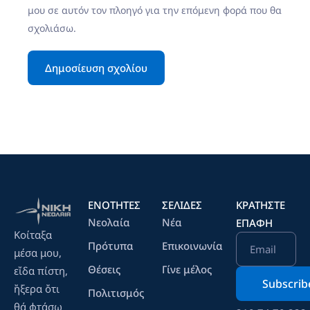
μου σε αυτόν τον πλοηγό για την επόμενη φορά που θα
σχολιάσω.
ΕΝΟΤΗΤΕΣ
ΣΕΛΙΔΕΣ
ΚΡΑΤΉΣΤΕ
Νεολαία
Νέα
ΕΠΑΦΉ
Κοίταξα
Πρότυπα
Επικοινωνία
Email
μέσα μου,
Θέσεις
Γίνε μέλος
εἴδα πίστη,
ἤξερα ὄτι
Πολιτισμός
θά φτάσω