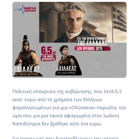
Πολιτική υποκρισία της κυβέρνησης, που πετά 6,5
εκατ. ευρώ από τα χρήματα των Ελλήνων
φορολογουμένων για μια «Οδύσσεια»-παρωδία, την
ώρα που για μια ταινία αφιερωμένη στον Ιωάννη
Καποδίστρια δεν βρέθηκε ούτε ένα ευρώ.
Για παραγωγές που διαστρεβλώνουν την ιστορία,