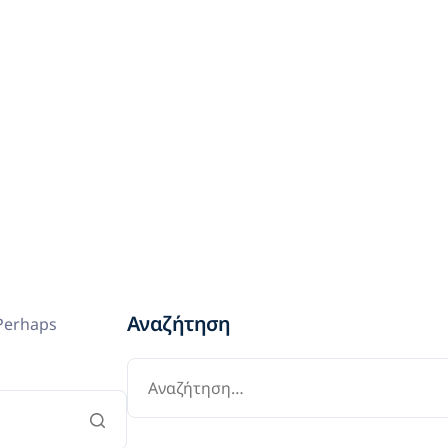
Νεολαία
Πρότυπα
Τομείς
Πολιτισμός
Νέα
Επικοινωνία
Αναζήτηση
 Perhaps